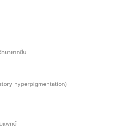
รักษายากขึ้น
atory hyperpigmentation)
ดยแพทย์