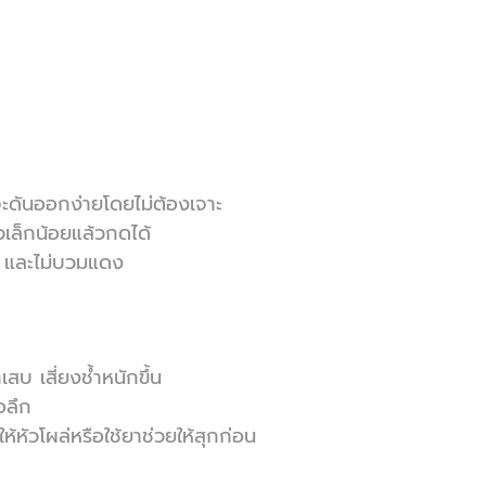
กจะดันออกง่ายโดยไม่ต้องเจาะ
วเล็กน้อยแล้วกดได้
ัด และไม่บวมแดง
สบ เสี่ยงช้ำหนักขึ้น
้อลึก
ให้หัวโผล่หรือใช้ยาช่วยให้สุกก่อน