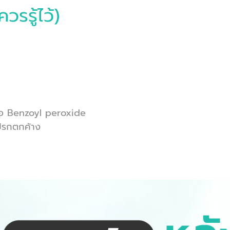
รรู้ไว้)
รือ Benzoyl peroxide
กปรกตกค้าง