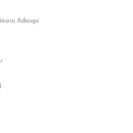
สะอาด ก็เสี่ยงสูง
็บ
ญ