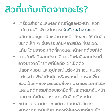
สิวที่แก้มเกิดจากอะไร?
เครื่องสำอางและผลิตภัณฑ์ดูแลผิวหน้า: สิวที่
แก้มอาจสัมพันธ์กับการใช้
เครื่องสำอาง
และ
ผลิตภัณฑ์ดูแลผิวหน้าบางชนิดซึ่งจะทำให้เกิดสิว
ขนาดเล็ก ๆ ขึ้นพร้อมกันหลายเม็ด ที่บริเวณ
แก้ม โดยอาจจะเกิดที่คางและหน้าผากด้วยก็ได้
การสัมผัสสิ่งสกปรก: มีการสัมผัสสิ่งสกปรกที่
อาจมาจากโทรศัพท์มือถือ ผ้าเช็ดตัว
ปลอกหมอน และอุปกรณ์แต่งหน้า เช่น แปรง
แต่งหน้า พัฟแป้งฝุ่น หรือฟองน้ำลงรองพื้น
ล้วนเป็นแหล่งสะสมของสิ่งสกปรกและแบคทีเรีย
เและพฤติกรรมที่ชอบเอามือที่ไม่สะอาดมาจับหน้า
บ่อย ๆ ก็เป็นสาเหตุการเกิดสิวได้เช่นกัน
หน้ากากอนามัย: เช่นเดียวกันกับสิวที่คาง
หน้ากากอนามัยก็สามารถทำให้เกิดสิวที่แก้มได้