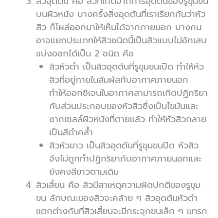
สิวอุดตัน คือ สิวที่เกิดจากการอุดตันของรูขุมขน
บนผิวหนัง บางครั้งสิ่งอุดตันที่เราเรียกกันว่าหัว
สิว ก็โผล่ออกมาให้เห็นได้จากภายนอก บางคน
อาจแยกประเภทให้สิวชนิดนี้เป็นสิวแบบไม่อักเสบ
แบ่งออกได้เป็น 2 ชนิด คือ
สิวหัวดำ เป็นสิวอุดตันที่รูขุมขนเปิด ทำให้หัว
สิวที่อยู่ภายในสัมผัสกับอากาศภายนอก
ทำให้ออกซิเจนในอากาศสามารถเกิดปฏิกริยา
กับส่วนประกอบของหัวสิวซึ่งเป็นไขมันและ
ซากเซลล์ผิวหนังที่ตายแล้ว ทำให้หัวสิวกลาย
เป็นสีดำคล้ำ
สิวหัวขาว เป็นสิวอุดตันที่รูขุมขนปิด หัวสิว
จึงไม่ถูกทำปฏิกริยากับอากาศภายนอกและ
ยังคงสีขาวตามเดิม
สิวเสี้ยน คือ สิวมีสาเหตุความผิดปกติของรูขุม
ขน ลักษณะของสิวจะคล้าย ๆ สิวอุดตันหัวดำ
แตกต่างกันที่สิวเสี้ยนจะมีกระจุกขนเล็ก ๆ แทรก