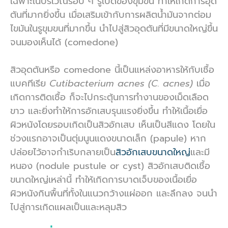
เฉพาะในบริเวณรอบ ๆ รูเปิดของขุมขน ทำให้เกิดการอุด
ตันที่มากยิ่งขึ้น เมื่อเสริมเข้ากับการผลิตน้ำมันจากต่อม
ไขมันในรูขุมขนที่มากขึ้น นำไปสู่สิวอุดตันที่มีขนาดใหญ่ขึ้น
จนมองเห็นได้ (comedone)
สิวอุดตันหรือ comedone นี้เป็นแหล่งอาหารให้กับเชื้อ
แบคทีเรีย
Cutibacterium acnes (C. acnes)
เมื่อ
เกิดการติดเชื้อ ก็จะไปกระตุ้นการทำงานของเม็ดเลือด
ขาว และยิ่งทำให้การอักเสบรุนแรงยิ่งขึ้น ทำให้เนื้อเยื่อ
ผิวหนังโดยรอบเกิดเป็นสิวอักเสบ เห็นเป็นสีแดง โดยใน
ช่วงแรกอาจเป็นตุ่มนูนแดงขนาดเล็ก (papule) หาก
ปล่อยไว้อาจกำเริบกลายเป็น
สิวอักเสบขนาดใหญ่
และมี
หนอง (nodule pustule or cyst) สิวอักเสบติดเชื้อ
ขนาดใหญ่เหล่านี้ ทำให้เกิดการบาดเจ็บของเนื้อเยื่อ
ผิวหนังกินพื้นที่ทั้งในแนวกว้างแผ่ออก และลึกลง จนนำ
ไปสู่การเกิดแผลเป็นและหลุมสิว