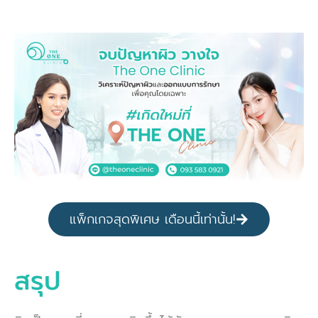
แพ็กเกจสุดพิเศษ เดือนนี้เท่านั้น!
สรุป