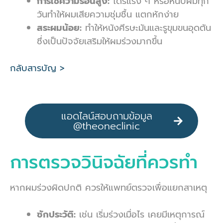
การใช้ความร้อนสูง:
ไดร์แรง ๆ หรือหนีบผมทุก
วันทำให้ผมเสียความชุ่มชื้น แตกหักง่าย
สระผมน้อย:
ทำให้หนังศีรษะมันและรูขุมขนอุดตัน
ซึ่งเป็นปัจจัยเสริมให้ผมร่วงมากขึ้น
กลับสารบัญ >
แอดไลน์สอบถามข้อมูล
@theoneclinic
การตรวจวินิจฉัยที่ควรทำ
หากผมร่วงผิดปกติ ควรให้แพทย์ตรวจเพื่อแยกสาเหตุ
ซักประวัติ:
เช่น เริ่มร่วงเมื่อไร เคยมีเหตุการณ์