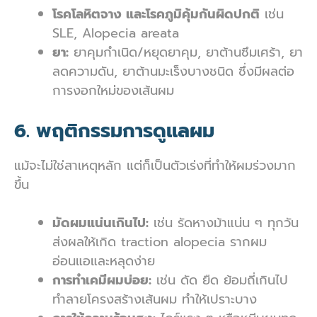
โรคโลหิตจาง และโรคภูมิคุ้มกันผิดปกติ
เช่น
SLE, Alopecia areata
ยา:
ยาคุมกำเนิด/หยุดยาคุม, ยาต้านซึมเศร้า, ยา
ลดความดัน, ยาต้านมะเร็งบางชนิด ซึ่งมีผลต่อ
การงอกใหม่ของเส้นผม
6. พฤติกรรมการดูแลผม
แม้จะไม่ใช่สาเหตุหลัก แต่ก็เป็นตัวเร่งที่ทำให้ผมร่วงมาก
ขึ้น
มัดผมแน่นเกินไป:
เช่น รัดหางม้าแน่น ๆ ทุกวัน
ส่งผลให้เกิด traction alopecia รากผม
อ่อนแอและหลุดง่าย
การทำเคมีผมบ่อย:
เช่น ดัด ยืด ย้อมถี่เกินไป
ทำลายโครงสร้างเส้นผม ทำให้เปราะบาง