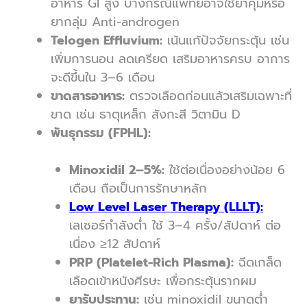
อาหาร GI สูง บางกรณีแพทย์อาจใช้ยาคุมหรือ
ยากลุ่ม Anti-androgen
Telogen Effluvium:
เน้นแก้ปัจจัยกระตุ้น เช่น
เพิ่มการนอน ลดเครียด เสริมอาหารครบ อาการ
จะดีขึ้นใน 3–6 เดือน
ขาดสารอาหาร:
ตรวจเลือดก่อนแล้วเสริมเฉพาะที่
ขาด เช่น ธาตุเหล็ก สังกะสี วิตามิน D
พันธุกรรม (FPHL):
Minoxidil 2–5%:
ใช้ต่อเนื่องอย่างน้อย 6
เดือน ถือเป็นการรักษาหลัก
Low Level Laser Therapy (LLLT)
:
เลเซอร์กำลังต่ำ ใช้ 3–4 ครั้ง/สัปดาห์ ต่อ
เนื่อง ≥12 สัปดาห์
PRP (Platelet-Rich Plasma):
ฉีดเกล็ด
เลือดเข้าหนังศีรษะ เพื่อกระตุ้นรากผม
ยารับประทาน:
เช่น minoxidil ขนาดต่ำ