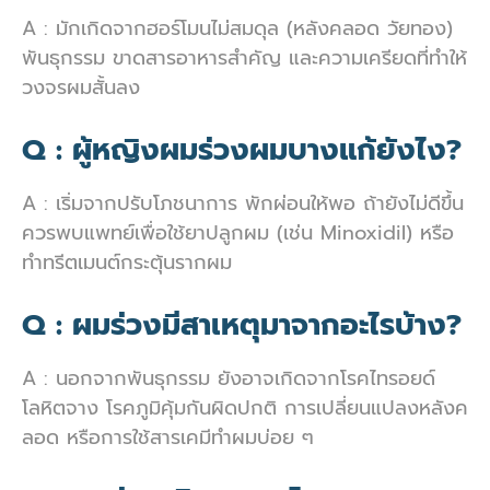
A : มักเกิดจากฮอร์โมนไม่สมดุล (หลังคลอด วัยทอง)
พันธุกรรม ขาดสารอาหารสำคัญ และความเครียดที่ทำให้
วงจรผมสั้นลง
Q : ผู้หญิงผมร่วงผมบางแก้ยังไง?
A : เริ่มจากปรับโภชนาการ พักผ่อนให้พอ ถ้ายังไม่ดีขึ้น
ควรพบแพทย์เพื่อใช้ยาปลูกผม (เช่น Minoxidil) หรือ
ทำทรีตเมนต์กระตุ้นรากผม
Q : ผมร่วงมีสาเหตุมาจากอะไรบ้าง?
A : นอกจากพันธุกรรม ยังอาจเกิดจากโรคไทรอยด์
โลหิตจาง โรคภูมิคุ้มกันผิดปกติ การเปลี่ยนแปลงหลังค
ลอด หรือการใช้สารเคมีทำผมบ่อย ๆ