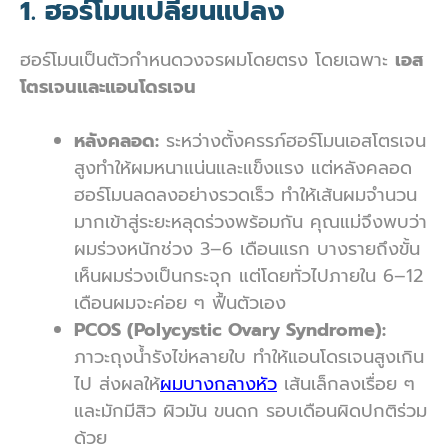
1. ฮอร์โมนเปลี่ยนแปลง
ฮอร์โมนเป็นตัวกำหนดวงจรผมโดยตรง โดยเฉพาะ
เอส
โตรเจนและแอนโดรเจน
หลังคลอด:
ระหว่างตั้งครรภ์ฮอร์โมนเอสโตรเจน
สูงทำให้ผมหนาแน่นและแข็งแรง แต่หลังคลอด
ฮอร์โมนลดลงอย่างรวดเร็ว ทำให้เส้นผมจำนวน
มากเข้าสู่ระยะหลุดร่วงพร้อมกัน คุณแม่จึงพบว่า
ผมร่วงหนักช่วง 3–6 เดือนแรก บางรายถึงขั้น
เห็นผมร่วงเป็นกระจุก แต่โดยทั่วไปภายใน 6–12
เดือนผมจะค่อย ๆ ฟื้นตัวเอง
PCOS (Polycystic Ovary Syndrome):
ภาวะถุงน้ำรังไข่หลายใบ ทำให้แอนโดรเจนสูงเกิน
ไป ส่งผลให้
ผมบางกลางหัว
เส้นเล็กลงเรื่อย ๆ
และมักมีสิว ผิวมัน ขนดก รอบเดือนผิดปกติร่วม
ด้วย