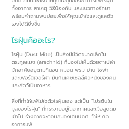
บทความนี้จะอธิบายทุกแง่มุมของอาการแพ้ไรฝุ่น
ทั้งอาการ สาเหตุ วิธีป้องกัน และแนวทางรักษา
พร้อมคำถามพบบ่อยเพื่อให้คุณเข้าใจและดูแลตัว
เองได้ดียิ่งขึ้น
ไรฝุ่นคืออะไร?
ไรฝุ่น (Dust Mite) เป็นสิ่งมีชีวิตขนาดเล็กใน
ตระกูลแมง (arachnid) ที่มองไม่เห็นด้วยตาเปล่า
มักอาศัยอยู่ตามที่นอน หมอน พรม ม่าน โซฟา
และเฟอร์นิเจอร์ผ้า มันกินเศษเซลล์ผิวหนังของคน
และสัตว์เป็นอาหาร
สิ่งที่ทำให้แพ้ไม่ใช่ตัวไรฝุ่นเอง แต่เป็น “โปรตีนใน
มูลของไรฝุ่น” ที่กระจายอยู่ในอากาศและเมื่อสูดดม
เข้าไป ร่างกายจะตอบสนองเกินปกติ ทำให้เกิด
อาการแพ้