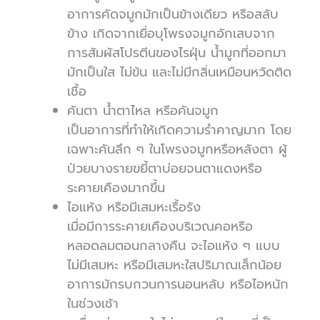
อาการคัดจมูกมักเป็นข้างเดียว หรือสลับ
ข้าง เกิดจากเยื่อบุโพรงจมูกอักเสบจาก
การสัมผัสโปรตีนของไรฝุ่น น้ำมูกที่ออกมา
มักเป็นใส ไม่ข้น และไม่มีกลิ่นเหมือนหวัดติด
เชื้อ
คันตา น้ำตาไหล หรือคันจมูก
เป็นอาการที่ทำให้เกิดความรำคาญมาก โดย
เฉพาะคันลึก ๆ ในโพรงจมูกหรือหลังตา ผู้
ป่วยบางรายขยี้ตาบ่อยจนตาแดงหรือ
ระคายเคืองมากขึ้น
ไอแห้ง หรือมีเสมหะเรื้อรัง
เมื่อมีการระคายเคืองบริเวณคอหรือ
หลอดลมตอนกลางคืน จะไอแห้ง ๆ แบบ
ไม่มีเสมหะ หรือมีเสมหะใสปริมาณเล็กน้อย
อาการมักรบกวนการนอนหลับ หรือไอหนัก
ในช่วงเช้า