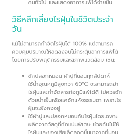
คนทั่วไป และแสดงอาการแพ้ได้ง่ายขึ้น
วิธีหลีกเลี่ยงไรฝุ่นในชีวิตประจำ
วัน
แม้ไม่สามารถกำจัดไรฝุ่นได้ 100% แต่สามารถ
ควบคุมปริมาณให้ลดลงจนไม่กระตุ้นอาการแพ้ได้
โดยการปรับพฤติกรรมและสภาพแวดล้อม เช่น:
ซักปลอกหมอน ผ้าปูที่นอนทุกสัปดาห์
ใช้น้ำอุณหภูมิสูงกว่า 60°C จะสามารถฆ่า
ไรฝุ่นและกำจัดสารก่อภูมิแพ้ได้ดี ไม่ควรซัก
ด้วยน้ำเย็นหรือแค่ซักแห้งธรรมดา เพราะไร
ฝุ่นจะยังคงอยู่
ใช้ผ้าปูและปลอกหมอนกันไรฝุ่นโดยเฉพาะ
ผลิตจากวัสดุที่ถักแน่นพิเศษ ช่วยกันไม่ให้
ไรฝุ่นและของเสียเล็ดลอดขึ้นมาจากที่นอน