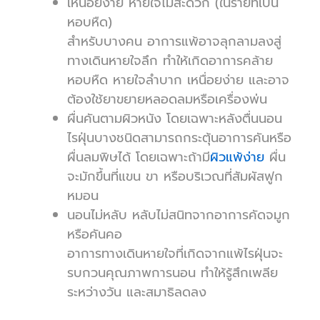
เหนื่อยง่าย หายใจไม่สะดวก (ในรายที่เป็น
หอบหืด)
สำหรับบางคน อาการแพ้อาจลุกลามลงสู่
ทางเดินหายใจลึก ทำให้เกิดอาการคล้าย
หอบหืด หายใจลำบาก เหนื่อยง่าย และอาจ
ต้องใช้ยาขยายหลอดลมหรือเครื่องพ่น
ผื่นคันตามผิวหนัง โดยเฉพาะหลังตื่นนอน
ไรฝุ่นบางชนิดสามารถกระตุ้นอาการคันหรือ
ผื่นลมพิษได้ โดยเฉพาะถ้ามี
ผิวแพ้ง่าย
ผื่น
จะมักขึ้นที่แขน ขา หรือบริเวณที่สัมผัสฟูก
หมอน
นอนไม่หลับ หลับไม่สนิทจากอาการคัดจมูก
หรือคันคอ
อาการทางเดินหายใจที่เกิดจากแพ้ไรฝุ่นจะ
รบกวนคุณภาพการนอน ทำให้รู้สึกเพลีย
ระหว่างวัน และสมาธิลดลง